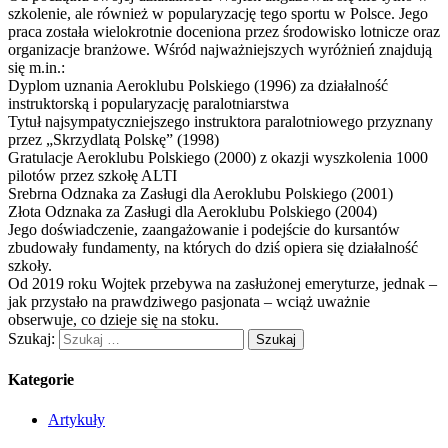
szkolenie, ale również w popularyzację tego sportu w Polsce. Jego
praca została wielokrotnie doceniona przez środowisko lotnicze oraz
organizacje branżowe. Wśród najważniejszych wyróżnień znajdują
się m.in.:
Dyplom uznania Aeroklubu Polskiego (1996) za działalność
instruktorską i popularyzację paralotniarstwa
Tytuł najsympatyczniejszego instruktora paralotniowego przyznany
przez „Skrzydlatą Polskę” (1998)
Gratulacje Aeroklubu Polskiego (2000) z okazji wyszkolenia 1000
pilotów przez szkołę ALTI
Srebrna Odznaka za Zasługi dla Aeroklubu Polskiego (2001)
Złota Odznaka za Zasługi dla Aeroklubu Polskiego (2004)
Jego doświadczenie, zaangażowanie i podejście do kursantów
zbudowały fundamenty, na których do dziś opiera się działalność
szkoły.
Od 2019 roku Wojtek przebywa na zasłużonej emeryturze, jednak –
jak przystało na prawdziwego pasjonata – wciąż uważnie
obserwuje, co dzieje się na stoku.
Szukaj:
Kategorie
Artykuły