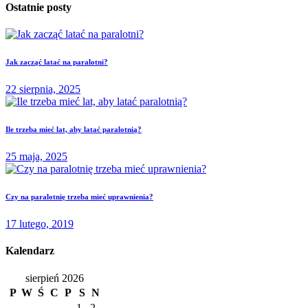
Ostatnie posty
Jak zacząć latać na paralotni?
22 sierpnia, 2025
Ile trzeba mieć lat, aby latać paralotnią?
25 maja, 2025
Czy na paralotnię trzeba mieć uprawnienia?
17 lutego, 2019
Kalendarz
sierpień 2026
P
W
Ś
C
P
S
N
1
2