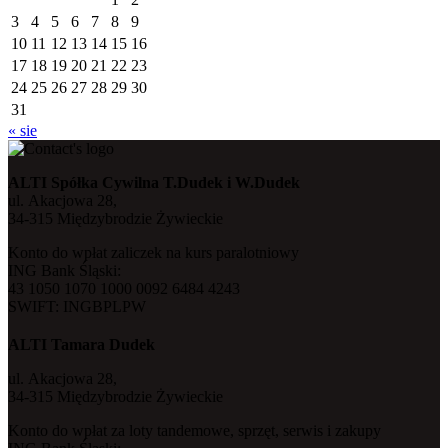
3
4
5
6
7
8
9
10
11
12
13
14
15
16
17
18
19
20
21
22
23
24
25
26
27
28
29
30
31
« sie
ALTI Spółka Cywilna T.Dudek i W.Dudek
ul. Akacjowa 28,
34-315 Międzybrodzie Żywieckie
Konto do wpłat zaliczek na kurs paralotniowy
ING Bank Śląski:
43 1050 1070 1000 0092 6484 4243
SWIFT: INGBPLPW
ALTI Tamara Dudek
ul. Akacjowa 28,
34-315 Międzybrodzie Żywieckie
Konto do wpłat za loty tandemowe, sprzęt, serwis i zakupy