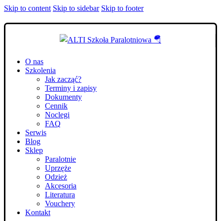
Skip to content
Skip to sidebar
Skip to footer
O nas
Szkolenia
Jak zacząć?
Terminy i zapisy
Dokumenty
Cennik
Noclegi
FAQ
Serwis
Blog
Sklep
Paralotnie
Uprzęże
Odzież
Akcesoria
Literatura
Vouchery
Kontakt