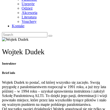
Uprzęże
Odzież
Akcesoria
Literatura
Vouchery
Kontakt
Wojtek Dudek
Instruktor
Brief info
Wojtek Dudek to postać, od której wszystko się zaczęło. Swoją
przygodę z paralotniarstwem rozpoczął w 1991 roku, a już trzy lata
później – w 1994 roku – uzyskał uprawnienia instruktora i założył
Szkołę Paralotniową ALTI. To dzięki jego pasji, determinacji i wizji
powstało miejsce, które przez lata wyszkoliło tysiące pilotów i stało
się ważnym punktem na mapie polskiego paralotniarstwa.
Od początku swojej działalności Wojtek angażował się nie tylko w