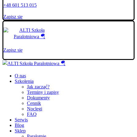
+48 601 513 015
Zapisz się
Zapisz się
O nas
Szkolenia
Jak zacząć?
Terminy i zapisy
Dokumenty
Cennik
Noclegi
FAQ
Serwis
Blog
Sklep
Paralotnie