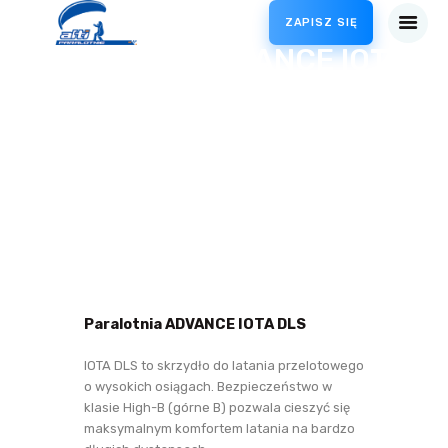
ZAPISZ SIĘ
Paralotnia ADVANCE IOTA
DLS
O NAS
SZKOLENIA
SERWIS
BLOG
SKLEP
KONTAKT
Paralotnia ADVANCE IOTA DLS
IOTA DLS to skrzydło do latania przelotowego
o wysokich osiągach. Bezpieczeństwo w
klasie High-B (górne B) pozwala cieszyć się
maksymalnym komfortem latania na bardzo