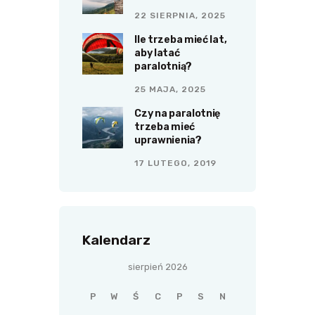
22 SIERPNIA, 2025
Ile trzeba mieć lat,
aby latać
paralotnią?
25 MAJA, 2025
Czy na paralotnię
trzeba mieć
uprawnienia?
17 LUTEGO, 2019
Kalendarz
sierpień 2026
P
W
Ś
C
P
S
N